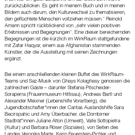
zurückzublicken. Es geht in meinem Buch und in meinen
Bildern auch darum, den Kulturwechsel zu thematisieren,
den geflüchtete Menschen vollziehen müssen.“ Reinold
Amann spricht rückblickend von „sehr vielen positiven
Erlebnissen und Begegnungen“. Eine dieser bereichernden
Begegnungen ist die kürzlich im WirkRaum stattgefundene
mit Zafar Haqyar, einem aus Afghanistan stammenden
Künstler, der die Ausstellung mit seinen Zeichnungen
ergänzt.
Bei einem anschließenden kleinen Buffet des WirkRaum-
Teams und Saz-Musik von Ghays Kolaghasy genossen die
zahlreichen Gäste – darunter Stefania Pitscheider-
Soraperra (Frauenmuseum Hittisau), Andreas Bartl und
Alexander Meixner (Lebenshilfe Vorarlberg), die
Jugendbotschafter*innen der Caritas Auslandshilfe Sara
Becirspahic und Amy Überbacher, die Dornbirner
Stadträt*innen Juliane Alton (Umwelt), Valle Sottopietra
(Kultur) und Barbara Röser (Soziales), von Seiten des
Landes Veronika Marte, Karin Feuerstein-Pichler und