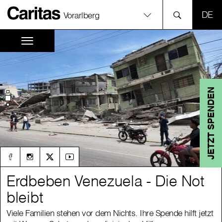
SPR
Vorarlberg
JETZT SPENDEN
Erdbeben Venezuela - Die Not
Erdbeben Venezuela - Die Not
bleibt
bleibt
Viele Familien stehen vor dem Nichts. Ihre Spende hilft jetzt
Viele Familien stehen vor dem Nichts. Ihre Spende hilft jetzt