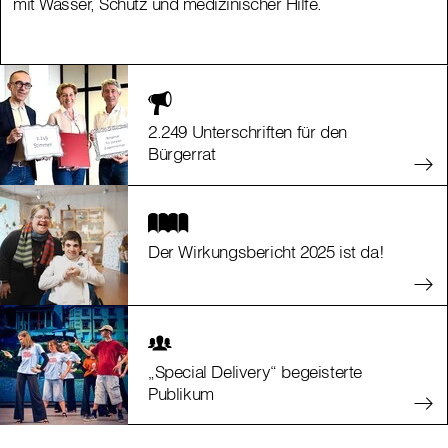
mit Wasser, Schutz und medizinischer Hilfe.
mit Wasser, Schutz und medizinischer Hilfe.
2.249 Unterschriften für den
Bürgerrat
Der Wirkungsbericht 2025 ist da!
„Special Delivery“ begeisterte
Publikum