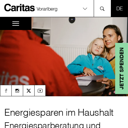
SPR
Vorarlberg
JETZT SPENDEN
Energiesparen im Haushalt
Energiesparberatung und