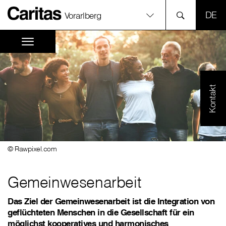
SPR
Vorarlberg
Kontakt
© Rawpixel.com
Gemeinwesenarbeit
Das Ziel der Gemeinwesenarbeit ist die Integration von
geflüchteten Menschen in die Gesellschaft für ein
möglichst kooperatives und harmonisches