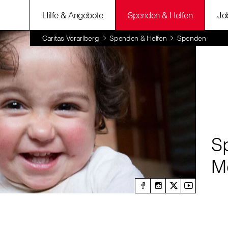
Hilfe & Angebote
Spenden & Helfen
Jo
Caritas Vorarlberg
Spenden & Helfen
Spenden
S
M