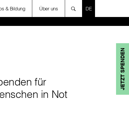
SPRACHE AUSWÄH
bs & Bildung
Über uns
JETZT SPENDEN
penden für
enschen in Not