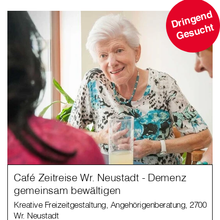
D
ri
n
g
e
n
d
G
e
s
u
c
ht
Café Zeitreise Wr. Neustadt - Demenz
gemeinsam bewältigen
Kreative Freizeitgestaltung, Angehörigenberatung, 2700
Wr. Neustadt