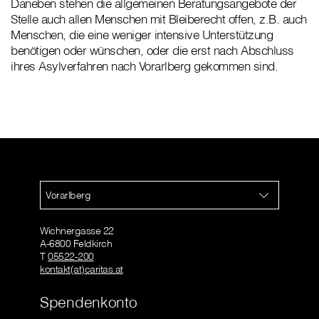
Daneben stehen die allgemeinen Beratungsangebote der
Stelle auch allen Menschen mit Bleiberecht offen, z.B. auch
Menschen, die eine weniger intensive Unterstützung
benötigen oder wünschen, oder die erst nach Abschluss
ihres Asylverfahren nach Vorarlberg gekommen sind.
Vorarlberg
Wichnergasse 22
A-6800 Feldkirch
T
05522-200
kontakt(at)caritas.at
Spendenkonto