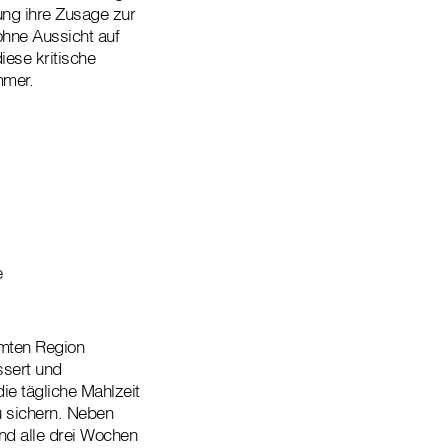
ung ihre Zusage zur
ohne Aussicht auf
iese kritische
mmer.
e
amten Region
ssert und
e tägliche Mahlzeit
u sichern. Neben
d alle drei Wochen