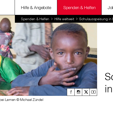
Hilfe & Angebote
Spenden & Helfen
Jo
Spenden & Helfen
Hilfe weltweit
Schulausspeisung in
S
i
d bei Lernen © Michael Zündel