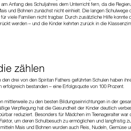
n am Anfang des Schuljahres dem Unterricht fern, da die Regier
Mais und Bohnen zunächst nicht einhielt. Die langen Schulwege 
für viele Familien nicht tragbar. Durch zusätzliche Hilfe konnte d
ückt werden – und die Kinder kehrten zurück in die Klassenzi
die zählen
n den drei von den Spiritan Fathers geführten Schulen haben ihr
erfolgreich bestanden – eine Erfolgsquote von 100 Prozent.
n mittlerweile zu den besten Bildungseinrichtungen in der ges
ßige Verpflegung hat die Gesundheit der Kinder deutlich verbe
rbar reduziert. Besonders für Mädchen im Teenageralter war di
Faktor, um deren Schulbesuch zu ermöglichen und langfristig z
itteln Mais und Bohnen wurden auch Reis, Nudeln, Gemüse un