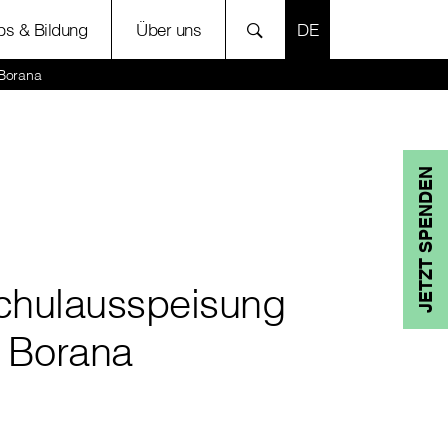
SPRACHE AUSWÄH
bs & Bildung
Über uns
 Borana
JETZT SPENDEN
chulausspeisung
n Borana