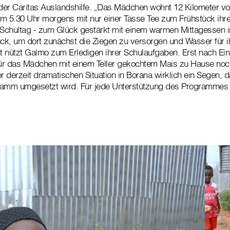
 der Caritas Auslandshilfe. „Das Mädchen wohnt 12 Kilometer 
m 5.30 Uhr morgens mit nur einer Tasse Tee zum Frühstück ihr
chultag - zum Glück gestärkt mit einem warmen Mittagessen in
k, um dort zunächst die Ziegen zu versorgen und Wasser für ih
ht nützt Galmo zum Erledigen ihrer Schulaufgaben. Erst nach Ei
 für das Mädchen mit einem Teller gekochtem Mais zu Hause noc
er derzeit dramatischen Situation in Borana wirklich ein Segen, 
mm umgesetzt wird. Für jede Unterstützung des Programmes s