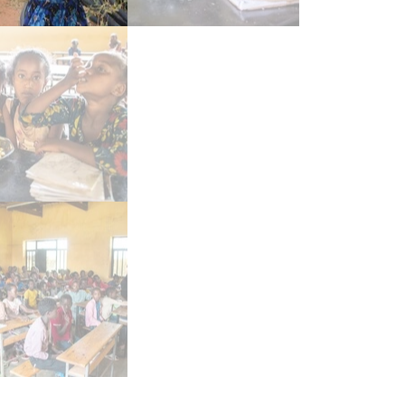
meinsam essen – gestärkt l
reude über die große Portion Mittagessen in der Schule ist di