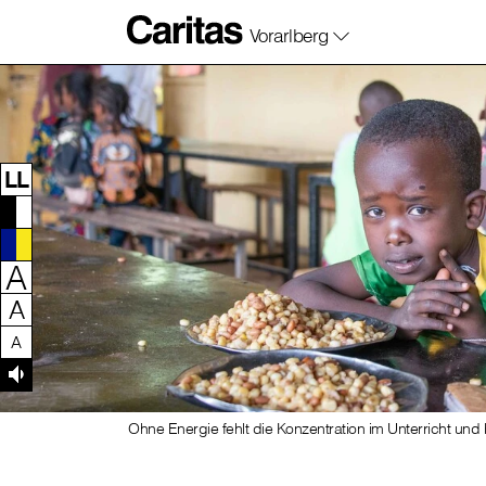
Vorarlberg
Zum Inhalt dieser Seite
Zur Navigation
Zum Footer dieser Seite
LL
A
A
A
Ohne Energie fehlt die Konzentration im Unterricht un