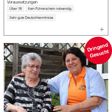
Voraussetzungen
Über 18
Kein Führerschein notwendig
Sehr gute Deutschkenntnisse
D
ri
n
g
e
n
d
G
e
s
u
c
ht